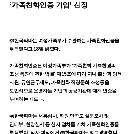
‘
가족친화인증 기업
’
선정
㈜
한국파마는 여성가족부가 주관하는 가족친화인증을
취득했다고
18
일 밝혔다
.
가족친화인증은 여성가족부가
‘
가족친화 사회환경의
조성 촉진에 관한 법률
’
제
15
조에 따라 자녀 출산과 양육
지원
,
유연근무제도
,
가족친화 직장문화 조성등을
모법적으로 운영하는 기업과 공공기관에 대해 인증을
부여하는 제도다
.
㈜
한국파마는 서류심사
,
직원 만족도 설문조사 및
인터뷰
,
현장심사 등 심사 절차를 거쳐 가족친화인증을
취득했다
.
심사 과정에서
㈜
한국파마는 최고경영층의