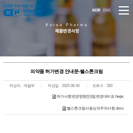
KOR
ENG
Korea Pharma
제품변경사항
의약품 허가변경 안내문-쎌스톤크림
작성자 : 개발부
작성일 : 2025.09.30
조회수 : 330
허가사항변경명령(안)및변경대비표.hwpx
쎌스톤크림사용상의주의사항.docx