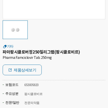
기타
파마팜시클로버정250밀리그램(팜시클로비르)
Pharma Famciclovir Tab. 250mg
제품상세보기
보험코드
653005820
주요성분
팜시클로비르
전문/일반
전문의약품