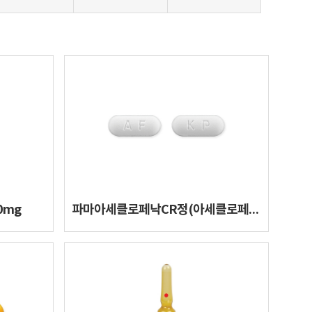
0mg
파마아세클로페낙CR정(아세클로페낙)