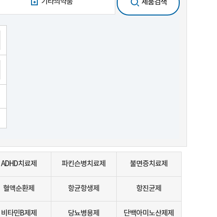
기타의약품
제품검색
ADHD치료제
파킨슨병치료제
불면증치료제
혈액순환제
항균항생제
항진균제
비타민B제제
당뇨병용제
단백아미노산제제