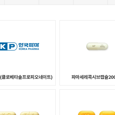
(클로베타솔프로피오네이트)
파마세레콕시브캡슐20