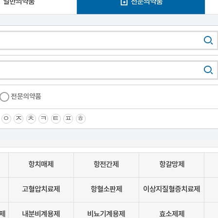
일반의약품
전문의약품
전문의약품
ㅇ
ㅈ
ㅊ
ㅋ
ㅌ
ㅍ
ㅎ
항치매제
항전간제
항갈망제
고혈압치료제
항혈소판제
이상지질혈증치료제
제
내분비계용제
비뇨기계용제
효소제제