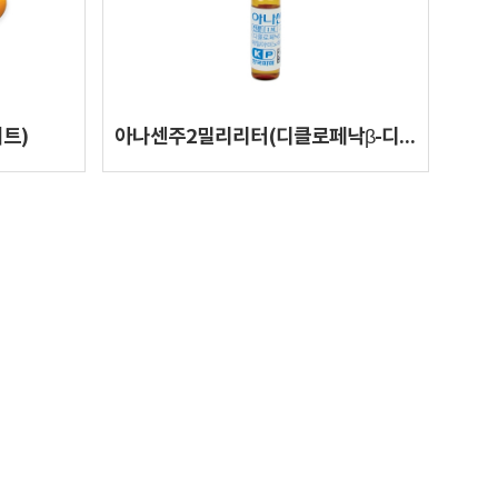
트)
아나센주2밀리리터(디클로페낙β-디메틸아미노에탄올)