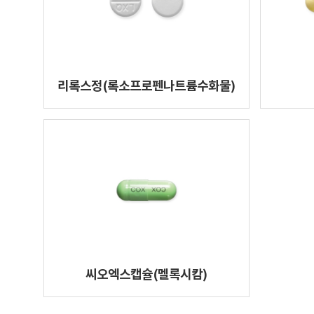
리록스정(록소프로펜나트륨수화물)
씨오엑스캡슐(멜록시캄)