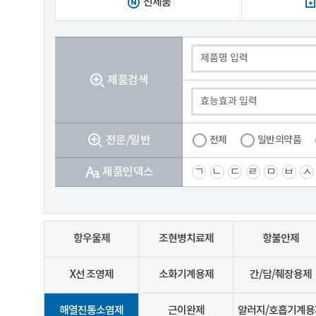
신제품
제품검색
전문/일반
전체
일반의약품
제품인덱스
ㄱ
ㄴ
ㄷ
ㄹ
ㅁ
ㅂ
ㅅ
항우울제
조현병치료제
항불안제
X선 조영제
소화기계용제
간/담/췌장용제
해열진통소염제
근이완제
알러지/호흡기계용